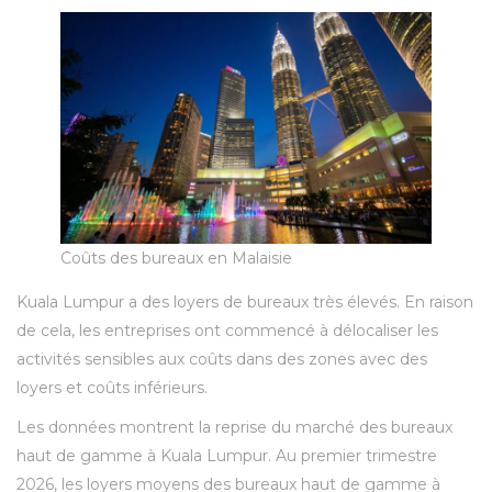
Coûts des bureaux en Malaisie
Kuala Lumpur a des loyers de bureaux très élevés. En raison
de cela, les entreprises ont commencé à délocaliser les
activités sensibles aux coûts dans des zones avec des
loyers et coûts inférieurs.
Les données montrent la reprise du marché des bureaux
haut de gamme à Kuala Lumpur. Au premier trimestre
2026, les loyers moyens des bureaux haut de gamme à