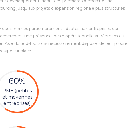
leur développement, depuis les premières démarches de
sourcing jusqu’aux projets d’expansion régionale plus structurés.
Nous sommes particulièrement adaptés aux entreprises qui
recherchent une présence locale opérationnelle au Vietnam ou
en Asie du Sud-Est, sans nécessairement disposer de leur propre
équipe sur place.
60%
PME (petites
et moyennes
entreprises)