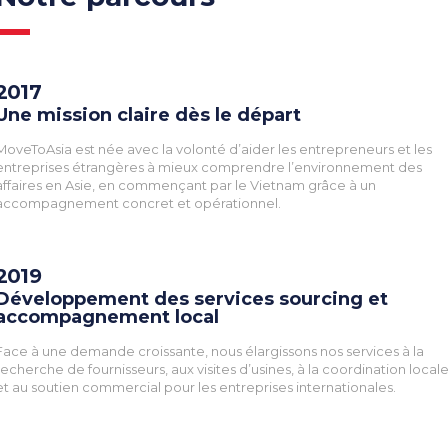
2017
Une mission claire dès le départ
MoveToAsia est née avec la volonté d’aider les entrepreneurs et les
entreprises étrangères à mieux comprendre l’environnement des
affaires en Asie, en commençant par le Vietnam grâce à un
accompagnement concret et opérationnel.
2019
Développement des services sourcing et
accompagnement local
Face à une demande croissante, nous élargissons nos services à la
recherche de fournisseurs, aux visites d’usines, à la coordination local
et au soutien commercial pour les entreprises internationales.