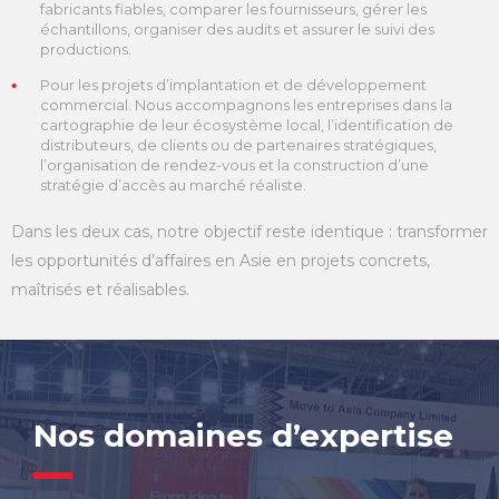
fabricants fiables, comparer les fournisseurs, gérer les
échantillons, organiser des audits et assurer le suivi des
productions.
Pour les projets d’implantation et de développement
commercial. Nous accompagnons les entreprises dans la
cartographie de leur écosystème local, l’identification de
distributeurs, de clients ou de partenaires stratégiques,
l’organisation de rendez-vous et la construction d’une
stratégie d’accès au marché réaliste.
Dans les deux cas, notre objectif reste identique : transformer
les opportunités d’affaires en Asie en projets concrets,
maîtrisés et réalisables.
Nos domaines d’expertise