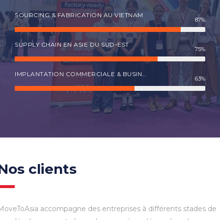
SOURCING & FABRICATION AU VIETNAM
87%
SUPPLY CHAIN EN ASIE DU SUD-EST
75%
IMPLANTATION COMMERCIALE & BUSINESS
63%
Nos clients
MoveToAsia accompagne des entreprises à différents stades de