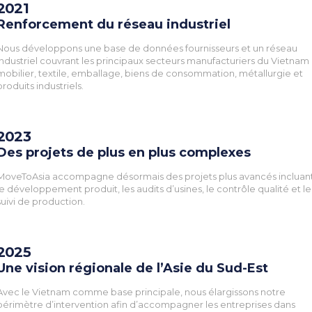
2021
Renforcement du réseau industriel
Nous développons une base de données fournisseurs et un réseau
industriel couvrant les principaux secteurs manufacturiers du Vietnam 
mobilier, textile, emballage, biens de consommation, métallurgie et
produits industriels.
2023
Des projets de plus en plus complexes
MoveToAsia accompagne désormais des projets plus avancés incluan
le développement produit, les audits d’usines, le contrôle qualité et le
suivi de production.
2025
Une vision régionale de l’Asie du Sud-Est
Avec le Vietnam comme base principale, nous élargissons notre
périmètre d’intervention afin d’accompagner les entreprises dans