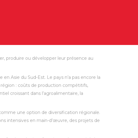
er, produire ou développer leur présence au
e en Asie du Sud-Est. Le pays n’a pas encore la
 région : coûts de production compétitifs,
el croissant dans l’agroalimentaire, la
comme une option de diversification régionale.
ns intensives en main-d’œuvre, des projets de