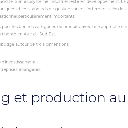
cidité. Son écosystème industriel reste en développement. La pr
hniques et les standards de gestion varient fortement selon les s
opérationnel particulièrement importants.
is pour les bonnes catégories de produits, avec une approche st
rtinente en Asie du Sud-Est.
bodge autour de trois dimensions :
s d’investissement ;
treprises étrangères.
ng et production 