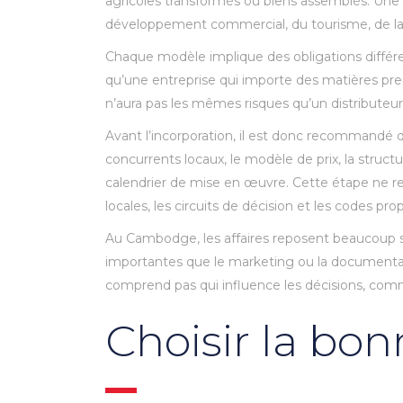
agricoles transformés ou biens assemblés. Une 
développement commercial, du tourisme, de la 
Chaque modèle implique des obligations différe
qu’une entreprise qui importe des matières prem
n’aura pas les mêmes risques qu’un distributeur
Avant l’incorporation, il est donc recommandé de
concurrents locaux, le modèle de prix, la struct
calendrier de mise en œuvre. Cette étape ne r
locales, les circuits de décision et les codes pr
Au Cambodge, les affaires reposent beaucoup sur 
importantes que le marketing ou la documentati
comprend pas qui influence les décisions, comm
Choisir la bon