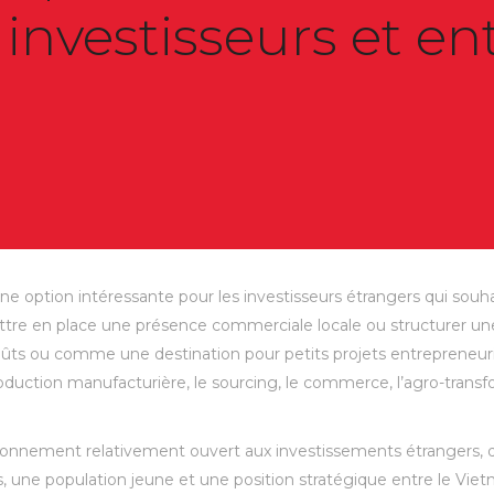
investisseurs et en
 option intéressante pour les investisseurs étrangers qui souh
ettre en place une présence commerciale locale ou structurer un
ou comme une destination pour petits projets entrepreneuriaux.
uction manufacturière, le sourcing, le commerce, l’agro-transform
ironnement relativement ouvert aux investissements étrangers, d
s, une population jeune et une position stratégique entre le Vietn