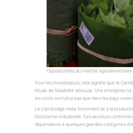
Opportunités du marché agroalimentair
Pour les investisseurs, cela signifie que le Cam
étude de faisabilité sérieuse. Une entreprise n
les coûts sont plus bas que dans les pays voisins.
Le Cambodge reste fortement lié à la production e
l’économie industrielle. Ces secteurs confirme
dépendance à quelques grandes catégories d’e