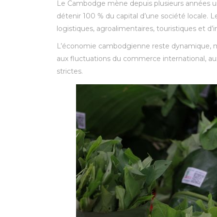
Le Cambodge mène depuis plusieurs années une 
détenir 100 % du capital d’une société locale. L
logistiques, agroalimentaires, touristiques et d’i
L’économie cambodgienne reste dynamique, mêm
aux fluctuations du commerce international, aux
strictes.