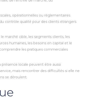
seil, de l’entrée de marché, du
scales, opérationnelles ou réglementaires
u contrôle qualité pour des clients étrangers
 le marché cible, les segments clients, les
urces humaines, les besoins en capital et le
e comprendre les pratiques commerciales
la présence locale peuvent être aussi
ice, mais rencontrer des difficultés si elle ne
ns se déroulent.
que