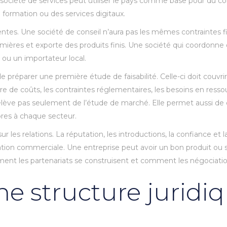
société de services peut utiliser le pays comme base pour du con
formation ou des services digitaux.
ntes. Une société de conseil n’aura pas les mêmes contraintes fi
ières et exporte des produits finis. Une société qui coordonne d
 ou un importateur local.
 préparer une première étude de faisabilité. Celle-ci doit couvrir
ure de coûts, les contraintes réglementaires, les besoins en resso
elève pas seulement de l’étude de marché. Elle permet aussi d
opres à chaque secteur.
les relations. La réputation, les introductions, la confiance et 
on commerciale. Une entreprise peut avoir un bon produit ou serv
ent les partenariats se construisent et comment les négociatio
ne structure juridi