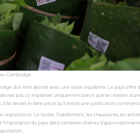
e au Cambodge
bodge doit être abordé avec une vision équilibrée. Le pays offre d
e devrait pas s’y implanter uniquement parce que la création d’u
 Elle devrait le faire parce qu’il existe une justification commercia
xportatrice. Le textile, l’habillement, les chaussures, les articl
nt l’importance du pays dans certaines chaînes d’approvisionneme
xportation.